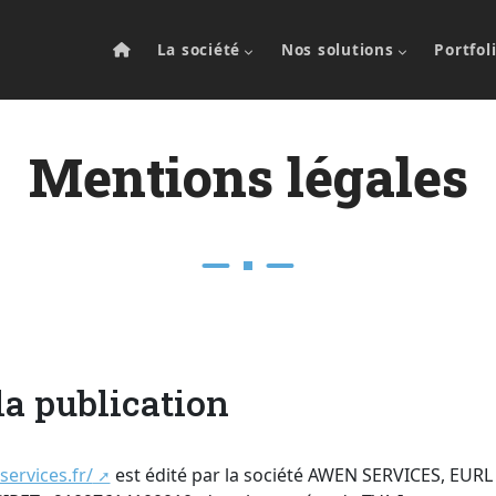
La société
Nos solutions
Portfol
M
e
n
t
i
o
n
s
l
é
g
a
l
e
s
la publication
ervices.fr/
est édité par la société AWEN SERVICES, EURL a