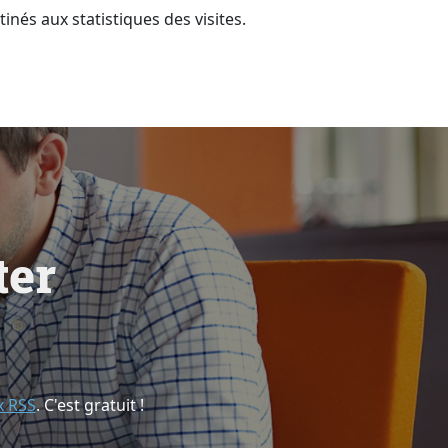
nés aux statistiques des visites.
t
e
r
x RSS
. C'est gratuit !