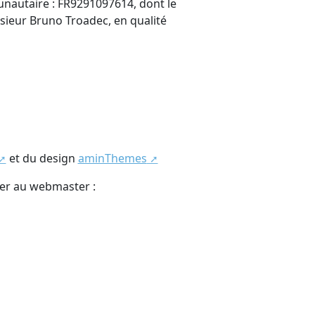
nautaire : FR9291097614, dont le
nsieur Bruno Troadec, en qualité
et du design
aminThemes
ser au webmaster :