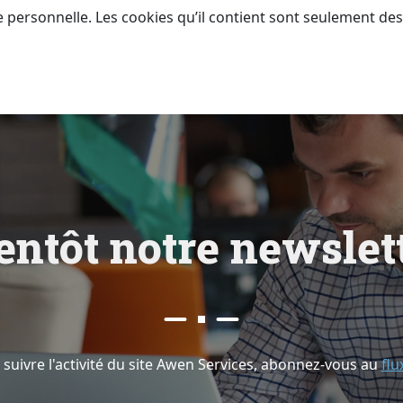
 personnelle. Les cookies qu’il contient sont seulement desti
e
n
t
ô
t
n
o
t
r
e
n
e
w
s
l
e
t
 suivre l'activité du site Awen Services, abonnez-vous au
flu